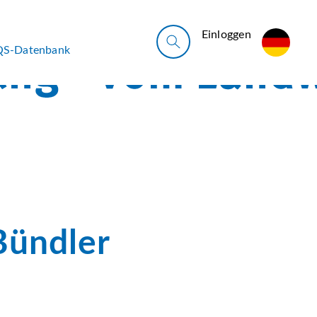
Ein­log­gen
QS-Datenbank
Bündler