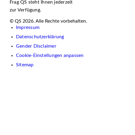
Frag QS steht Ihnen jederzeit
zur Verfügung.
© QS 2026. Alle Rechte vorbehalten.
Impressum
Datenschutzerklärung
Gender Disclaimer
Cookie-Einstellungen anpassen
Sitemap
Wir
verwenden
auf
dieser
Website
Cookies.
Diese