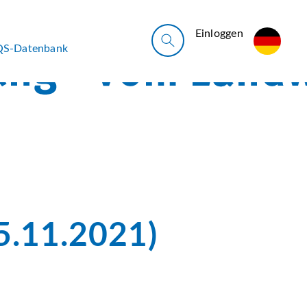
Ein­log­gen
QS-Datenbank
15.11.2021)