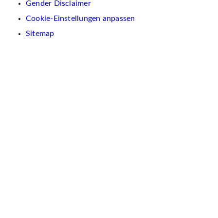
Gender Disclaimer
Cookie-Einstellungen anpassen
Sitemap
Wir
verwenden
auf
dieser
Website
Cookies.
Diese
dienen
dazu,
Inhalte
und
Anzeigen