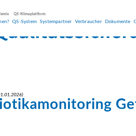
demie
QS-Klimaplattform
hen?
QS-System
Systempartner
Verbraucher
Dokumente
 01.01.2026)
iotikamonitoring Gef