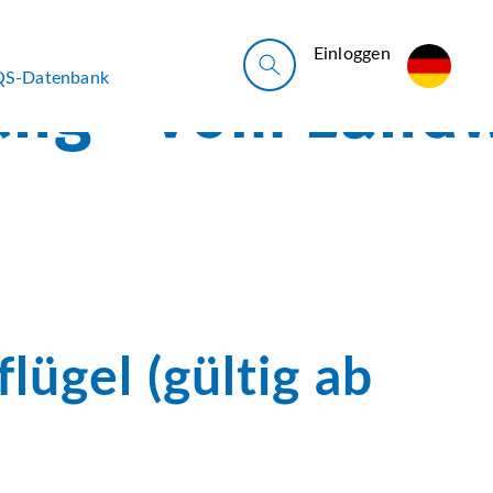
Ein­log­gen
QS-Datenbank
lügel (gültig ab