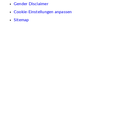
Gender Disclaimer
Cookie-Einstellungen anpassen
Sitemap
Wir
verwenden
auf
dieser
Website
Cookies.
Diese
dienen
dazu,
Inhalte
und
Anzeigen