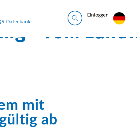
Ein­log­gen
QS-Datenbank
tem mit
gültig ab