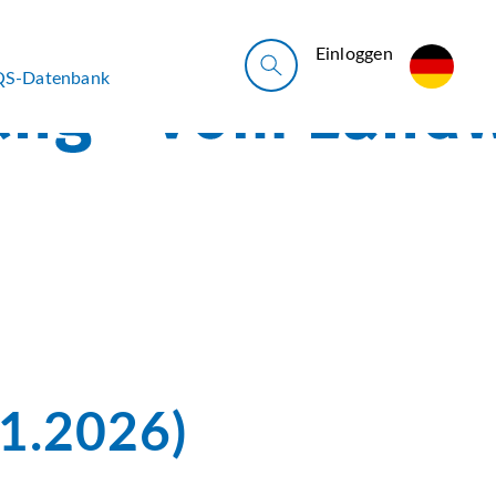
Ein­log­gen
QS-Datenbank
01.2026)