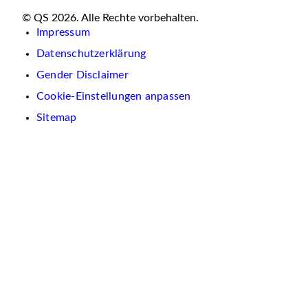
© QS 2026. Alle Rechte vorbehalten.
Impressum
Datenschutzerklärung
Gender Disclaimer
Cookie-Einstellungen anpassen
Sitemap
Wir
verwenden
auf
dieser
Website
Cookies.
Diese
dienen
dazu,