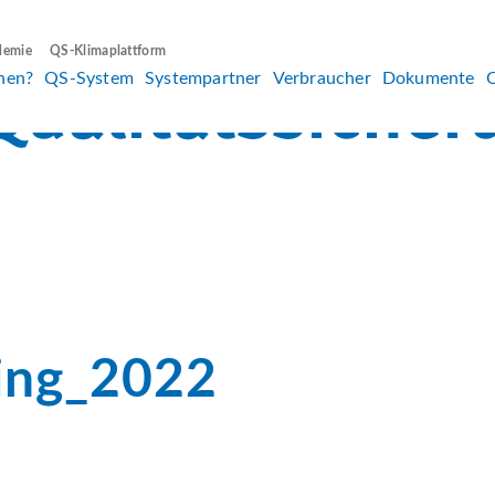
demie
QS-Klimaplattform
hen?
QS-System
Systempartner
Verbraucher
Dokumente
ling_2022