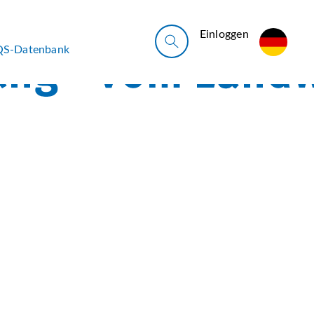
Ein­log­gen
QS-Datenbank