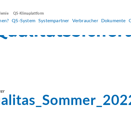
demie
QS-Klimaplattform
hen?
QS-System
Systempartner
Verbraucher
Dokumente
er
alitas_Sommer_2022