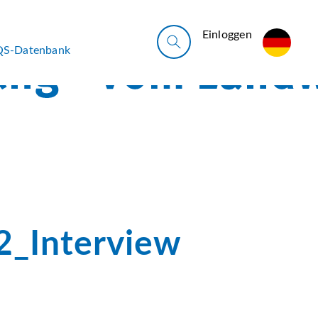
Ein­log­gen
QS-Datenbank
_Interview