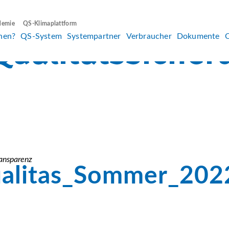
demie
QS-Klimaplattform
hen?
QS-System
Systempartner
Verbraucher
Dokumente
ansparenz
alitas_Sommer_202