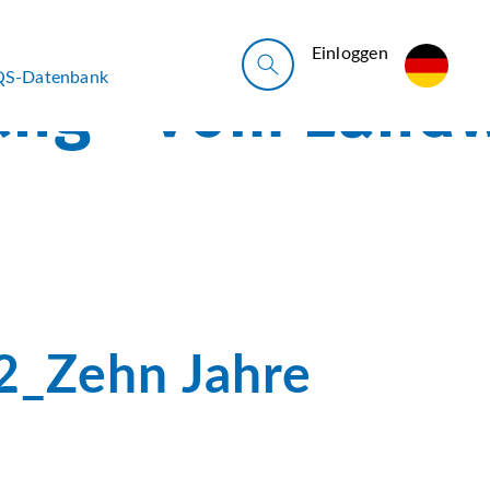
Ein­log­gen
QS-Datenbank
2_Zehn Jahre