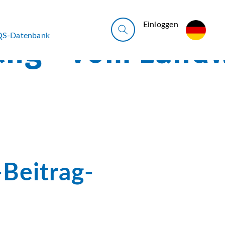
Ein­log­gen
QS-Datenbank
Beitrag-