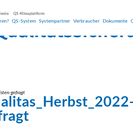
demie
QS-Klimaplattform
hen?
QS-System
Systempartner
Verbraucher
Dokumente
sten-gefragt
litas_Herbst_2022-
fragt