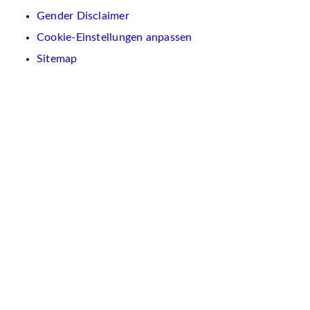
Gender Disclaimer
Cookie-Einstellungen anpassen
Sitemap
Wir
verwenden
auf
dieser
Website
Cookies.
Diese
dienen
dazu,
Inhalte
und
Anzeigen