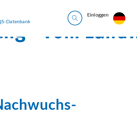
Ein­log­gen
QS-Datenbank
-Nachwuchs-