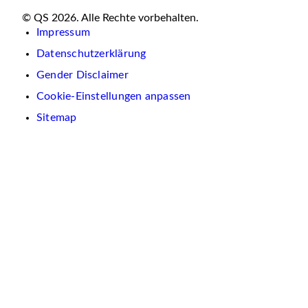
© QS 2026. Alle Rechte vorbehalten.
Impressum
Datenschutzerklärung
Gender Disclaimer
Cookie-Einstellungen anpassen
Sitemap
Wir
verwenden
auf
dieser
Website
Cookies.
Diese
dienen
dazu,