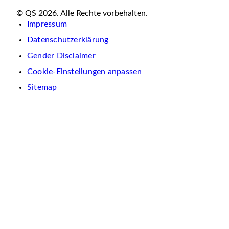
© QS 2026. Alle Rechte vorbehalten.
Impressum
Datenschutzerklärung
Gender Disclaimer
Cookie-Einstellungen anpassen
Sitemap
Wir
verwenden
auf
dieser
Website
Cookies.
Diese
dienen
dazu,