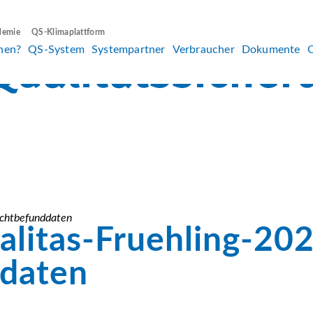
demie
QS-Klimaplattform
hen?
QS-System
Systempartner
Verbraucher
Dokumente
achtbefunddaten
litas-Fruehling-202
ddaten