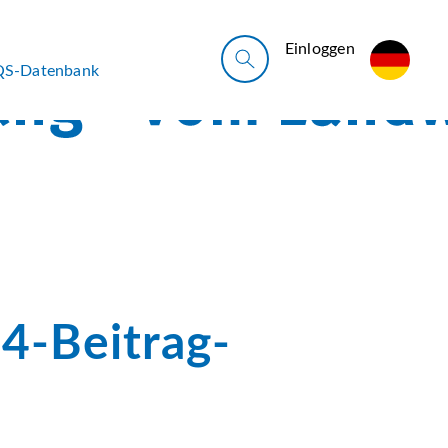
Ein­log­gen
QS-Datenbank
4-Beitrag-