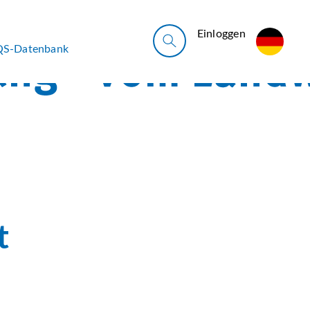
Ein­log­gen
QS-Datenbank
t