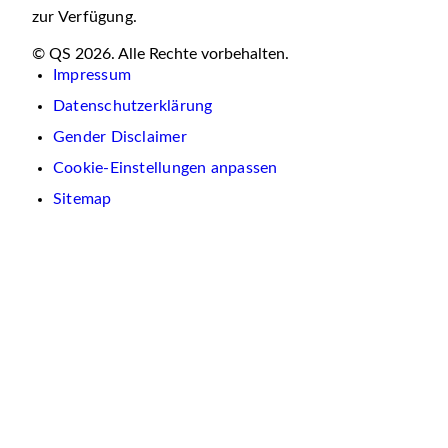
zur Verfügung.
© QS 2026. Alle Rechte vorbehalten.
Impressum
Datenschutzerklärung
Gender Disclaimer
Cookie-Einstellungen anpassen
Sitemap
Wir
verwenden
auf
dieser
Website
Cookies.
Diese