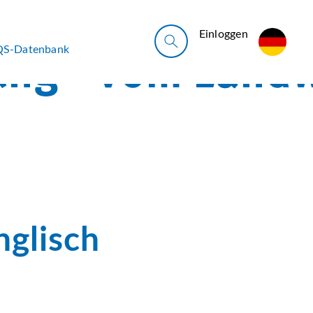
Ein­log­gen
QS-Datenbank
nglisch