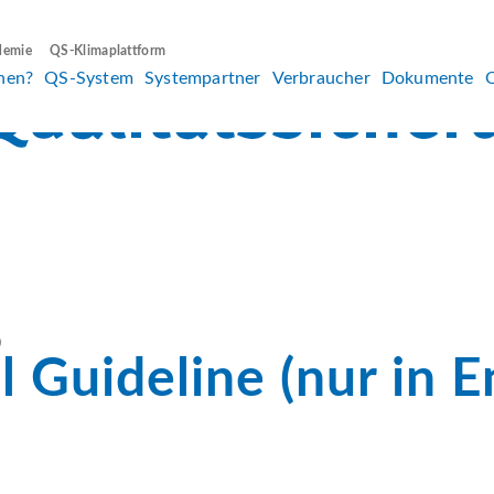
demie
QS-Klimaplattform
hen?
QS-System
Systempartner
Verbraucher
Dokumente
)
l Guideline (nur in E