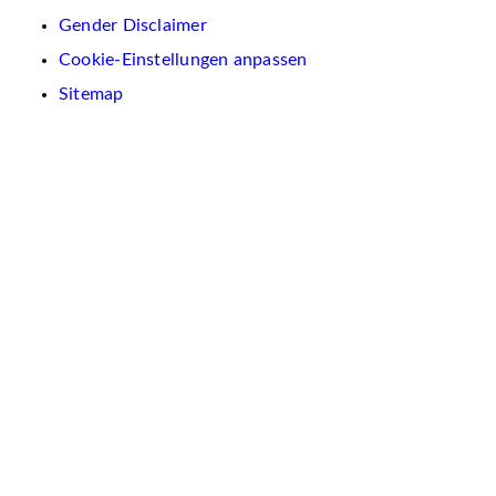
Gender Disclaimer
Cookie-Einstellungen anpassen
Sitemap
Wir
verwenden
auf
dieser
Website
Cookies.
Diese
dienen
dazu,
Inhalte
und
Anzeigen