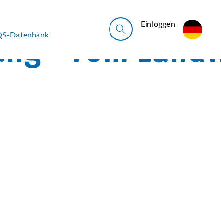
Ein­log­gen
QS-Datenbank