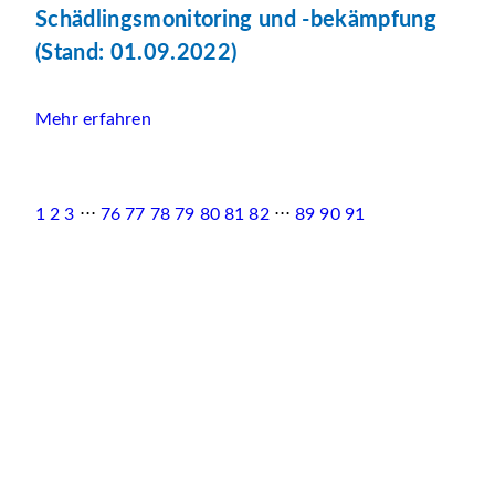
Schädlingsmonitoring und -bekämpfung
(Stand: 01.09.2022)
Mehr erfahren
1
2
3
⋅⋅⋅
76
77
78
79
80
81
82
⋅⋅⋅
89
90
91