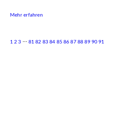
Mehr erfahren
1
2
3
⋅⋅⋅
81
82
83
84
85
86
87
88
89
90
91