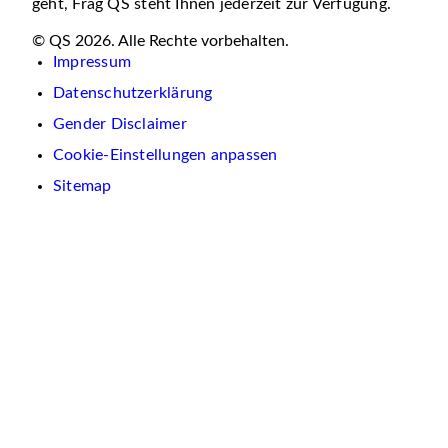
geht, Frag QS steht Ihnen jederzeit zur Verfügung.
© QS 2026. Alle Rechte vorbehalten.
Impressum
Datenschutzerklärung
Gender Disclaimer
Cookie-Einstellungen anpassen
Sitemap
Wir
verwenden
auf
dieser
Website
Cookies.
Diese
dienen