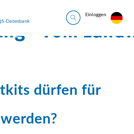
Ein­log­gen
QS-Datenbank
kits dürfen für
 werden?