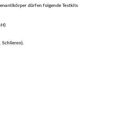
enantikörper dürfen folgende Testkits
bH)
 Schlieren).