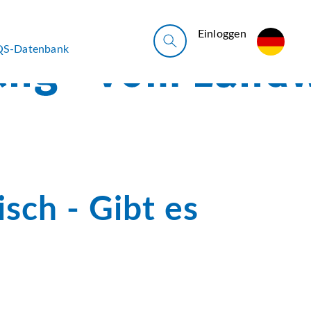
Ein­log­gen
QS-Datenbank
sch - Gibt es