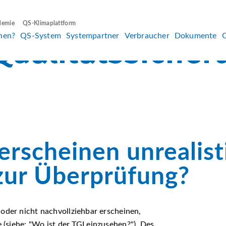
demie
QS-Klimaplattform
hen?
QS-System
Systempartner
Verbraucher
Dokumente
rscheinen unrealisti
zur Überprüfung?
oder nicht nachvollziehbar erscheinen,
e (siehe:
Wo ist der TGI einzusehen?
). Des