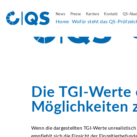
News
Presse
Karriere
Kontakt
QS-Aka
Home
Wofür steht das QS-Prüfzeic
Die TGI-Werte e
Möglichkeiten 
Wenn die dargestellten TGI-Werte unrealistisch 
empfiehlt sich die Einsicht der Einzeltierbefund