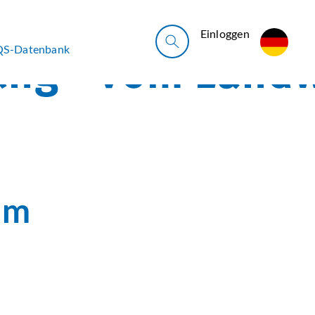
Ein­log­gen
QS-Datenbank
am