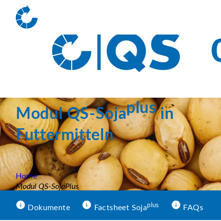
plus
Modul QS-Soja
in
Futtermitteln
Home
Modul QS-SojaPlus
plus
Dokumente
Factsheet Soja
FAQs