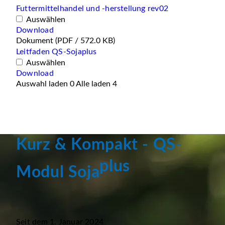
Futtermittelhandel und -herstellung rev02
Auswählen
Download
Dokument
(PDF / 572.0 KB)
Leitfaden QS-Sojaplus
Auswählen
Download
Auswahl laden
0
Alle laden
4
Kurz & Kompakt - QS-
plus
Modul Soja
Seit dem 1. Januar 2024