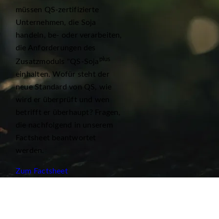
müssen QS-zertifizierte
Unternehmen, die Soja
handeln, be- oder verarbeiten,
die Anforderungen des
plus
Zusatzmoduls "QS-Soja
einhalten. Wofür steht der
neue Standard von QS, wie
wird er überprüft und wen
betrifft er überhaupt? Fragen,
die nachfolgend in unserem
Factsheet beantwortet
werden.
Zum Factsheet