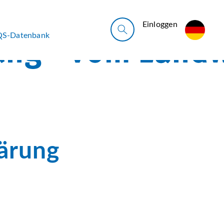
Ein­log­gen
QS-Datenbank
lärung