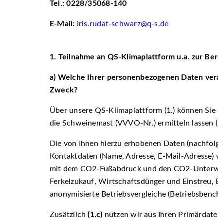
Tel.: 0228/35068-140
E-Mail:
iris.rudat-schwarz@q-s.de
1.
Teilnahme an QS-Klimaplattform u.a. zur B
a)
Welche Ihrer personenbezogenen Daten vera
Zweck?
Über unsere QS-Klimaplattform (1.) können Si
die Schweinemast (VVVO-Nr.) ermitteln lassen (
Die von Ihnen hierzu erhobenen Daten (nachfo
Kontaktdaten (Name, Adresse, E-Mail-Adresse)
mit dem CO2-Fußabdruck und den CO2-Unterwer
Ferkelzukauf, Wirtschaftsdünger und Einstreu, E
anonymisierte Betriebsvergleiche (Betriebsbenc
Zusätzlich
(1.c)
nutzen wir aus Ihren Primärdat