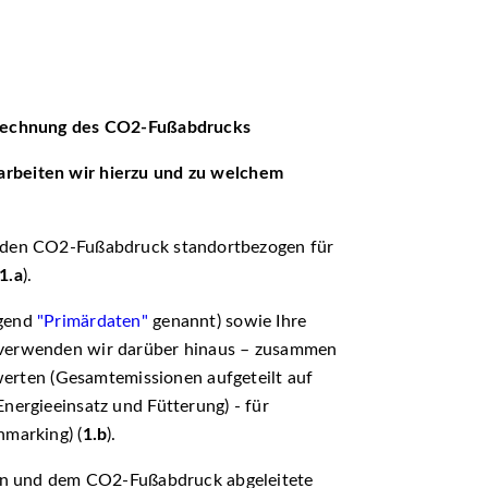
erechnung des CO
2
-Fußabdrucks
rbeiten wir hierzu und zu welchem
e den CO2-Fußabdruck standortbezogen für
1.a
).
lgend
"Primärdaten"
genannt) sowie Ihre
 verwenden wir darüber hinaus – zusammen
ten (Gesamtemissionen aufgeteilt auf
nergieeinsatz und Fütterung) - für
hmarking) (
1.b
).
en und dem CO2-Fußabdruck abgeleitete