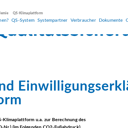
demie
QS-Klimaplattform
hen?
QS-System
Systempartner
Verbraucher
Dokumente
nd Einwilligungserk
form
S-Klimaplattform u.a. zur Berechnung des
-Nr.) (im Folgenden CO
2
-Fußabdruck)