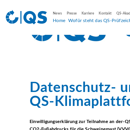
News
Presse
Karriere
Kontakt
QS-Aka
Home
Wofür steht das QS-Prüfzeic
Datenschutz- u
QS-Klimaplatt
Einwilligungserklärung zur Teilnahme an der-Q
CO
2
-Fußabdrucks für die Schweinemast (VVVO