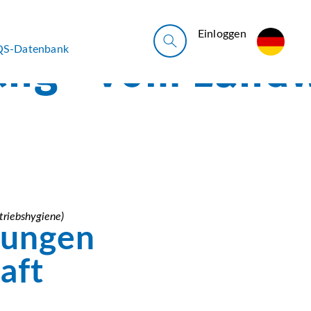
Ein­log­gen
QS-Datenbank
triebshygiene)
rungen
aft