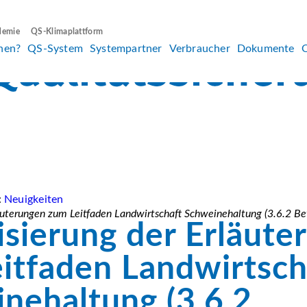
demie
QS-Klimaplattform
hen?
QS-System
Systempartner
Verbraucher
Dokumente
:
Neuigkeiten
äuterungen zum Leitfaden Landwirtschaft Schweinehaltung (3.6.2 Be
isierung der Erläute
itfaden Landwirtsch
nehaltung (3.6.2