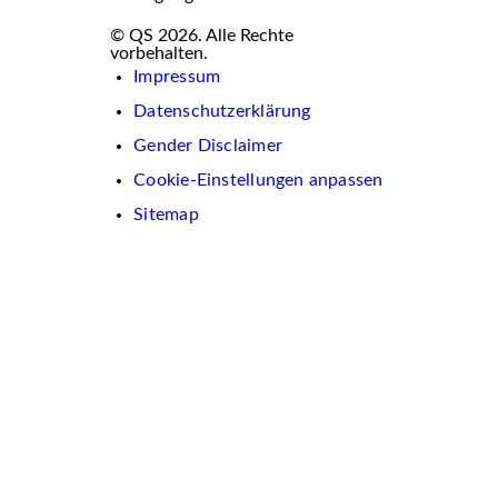
© QS 2026. Alle Rechte
vorbehalten.
Impressum
Datenschutzerklärung
Gender Disclaimer
Cookie-Einstellungen anpassen
Sitemap
Wir
verwenden
auf
dieser
Website
Cookies.
Diese
dienen