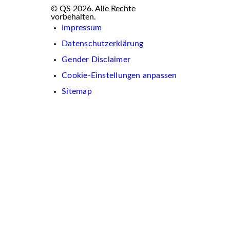
© QS 2026. Alle Rechte
vorbehalten.
Impressum
Datenschutzerklärung
Gender Disclaimer
Cookie-Einstellungen anpassen
Sitemap
Wir
verwenden
auf
dieser
Website
Cookies.
Diese
dienen