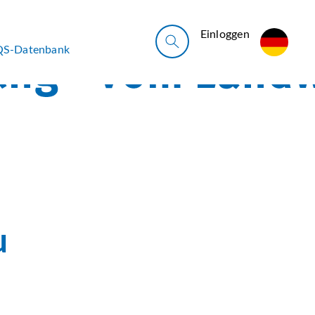
Ein­log­gen
QS-Datenbank
u