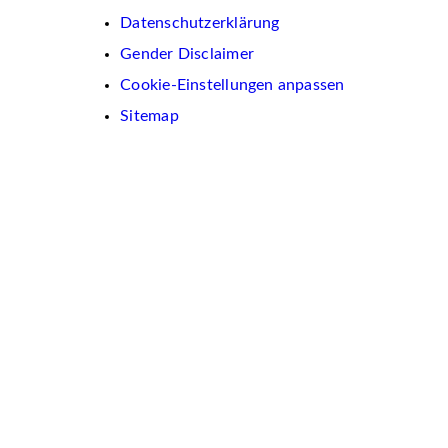
Datenschutzerklärung
Gender Disclaimer
Cookie-Einstellungen anpassen
Sitemap
Wir
verwenden
auf
dieser
Website
Cookies.
Diese
dienen
dazu,
Inhalte
und