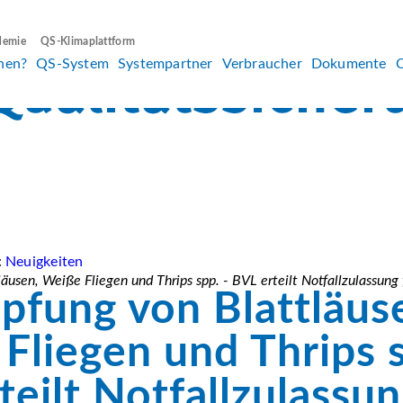
demie
QS-Klimaplattform
hen?
QS-System
Systempartner
Verbraucher
Dokumente
:
Neuigkeiten
usen, Weiße Fliegen und Thrips spp. - BVL erteilt Notfallzulassun
fung von Blattläus
Fliegen und Thrips s
teilt Notfallzulassun