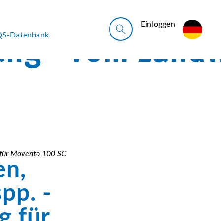
Ein­log­gen
QS-Datenbank
g für Movento 100 SC
en,
pp. -
g für