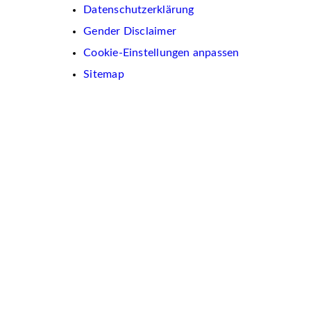
Datenschutzerklärung
Gender Disclaimer
Cookie-Einstellungen anpassen
Sitemap
Wir
verwenden
auf
dieser
Website
Cookies.
Diese
dienen
dazu,
Inhalte
und