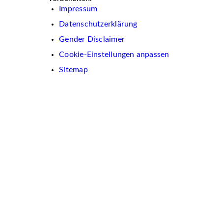
Impressum
Datenschutzerklärung
Gender Disclaimer
Cookie-Einstellungen anpassen
Sitemap
Wir
verwenden
auf
dieser
Website
Cookies.
Diese
dienen
dazu,
Inhalte