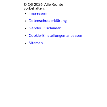
© QS 2026. Alle Rechte
vorbehalten.
Impressum
Datenschutzerklärung
Gender Disclaimer
Cookie-Einstellungen anpassen
Sitemap
Wir
verwenden
auf
dieser
Website
Cookies.
Diese
dienen