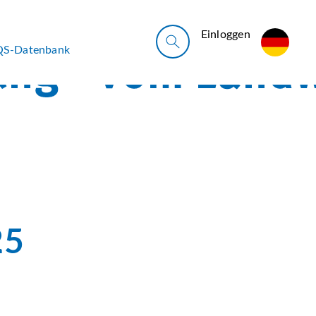
Ein­log­gen
QS-Datenbank
25