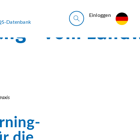
Ein­log­gen
QS-Datenbank
raxis
rning-
r die