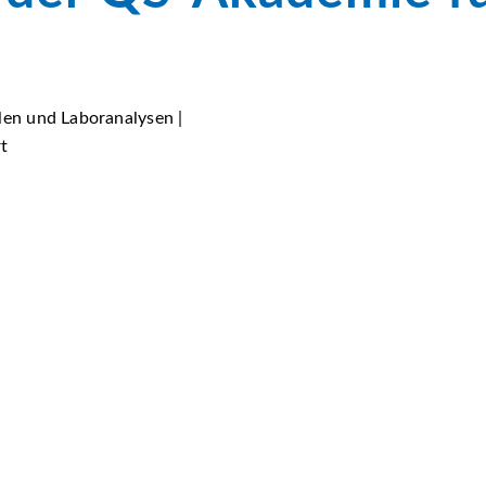
len und Laboranalysen |
rt