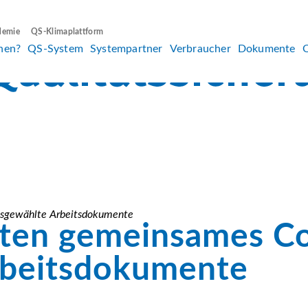
demie
QS-Klimaplattform
hen?
QS-System
Systempartner
Verbraucher
Dokumente
usgewählte Arbeitsdokumente
rten gemeinsames Co
rbeitsdokumente