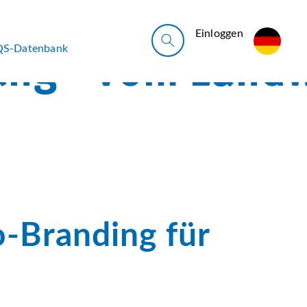
Ein­log­gen
QS-Datenbank
-Branding für