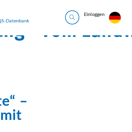
Ein­log­gen
QS-Datenbank
te“ –
 mit