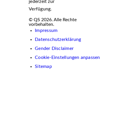
jederzeit zur
Verfügung.
© QS 2026. Alle Rechte
vorbehalten.
Impressum
Datenschutzerklärung
Gender Disclaimer
Cookie-Einstellungen anpassen
Sitemap
Wir
verwenden
auf
dieser
Website
Cookies.