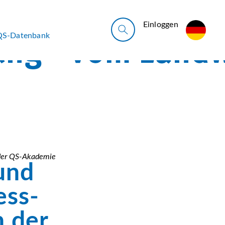
Ein­log­gen
QS-Datenbank
 der QS-Akademie
und
ess-
 der