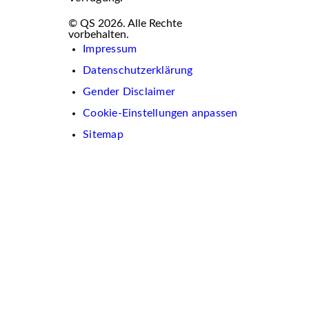
© QS 2026. Alle Rechte
vorbehalten.
Impressum
Datenschutzerklärung
Gender Disclaimer
Cookie-Einstellungen anpassen
Sitemap
Wir
verwenden
auf
dieser
Website
Cookies.
Diese
dienen