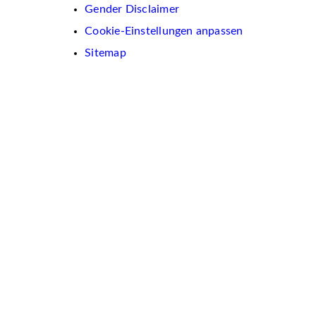
Gender Disclaimer
Cookie-Einstellungen anpassen
Sitemap
Wir
verwenden
auf
dieser
Website
Cookies.
Diese
dienen
dazu,
Inhalte
und
Anzeigen