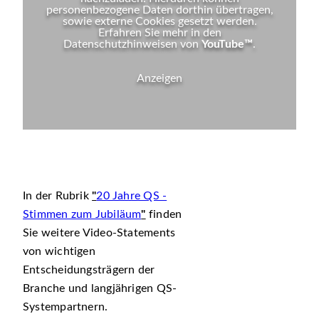
personenbezogene Daten dorthin übertragen,
sowie externe Cookies gesetzt werden.
Erfahren Sie mehr in den
Datenschutzhinweisen von
YouTube™
.
Anzeigen
In der Rubrik
20 Jahre QS -
Stimmen zum Jubiläum
finden
Sie weitere Video-Statements
von wichtigen
Entscheidungsträgern der
Branche und langjährigen QS-
Systempartnern.