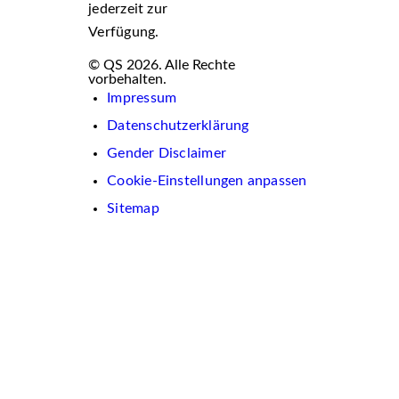
jederzeit zur
Verfügung.
© QS 2026. Alle Rechte
vorbehalten.
Impressum
Datenschutzerklärung
Gender Disclaimer
Cookie-Einstellungen anpassen
Sitemap
Wir
verwenden
auf
dieser
Website
Cookies.