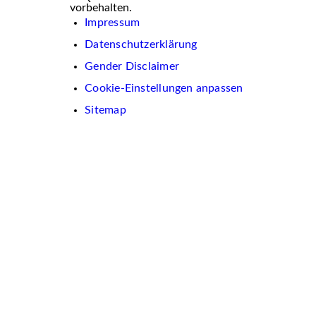
vorbehalten.
Impressum
Datenschutzerklärung
Gender Disclaimer
Cookie-Einstellungen anpassen
Sitemap
Wir
verwenden
auf
dieser
Website
Cookies.
Diese
dienen
dazu,