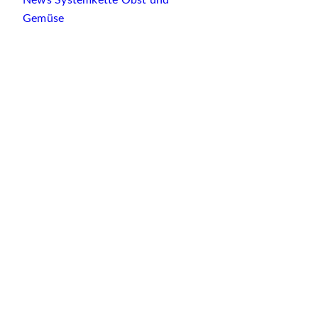
News Systemkette Obst und
Gemüse