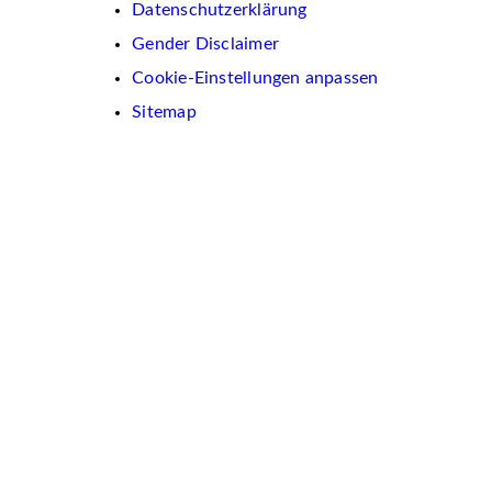
Datenschutzerklärung
Gender Disclaimer
Cookie-Einstellungen anpassen
Sitemap
Wir
verwenden
auf
dieser
Website
Cookies.
Diese
dienen
dazu,
Inhalte
und